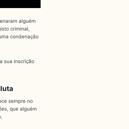
ndenaram alguém
sto criminal,
— uma condenação
a sua inscrição
luta
ece sempre no
ões, que alguém
.