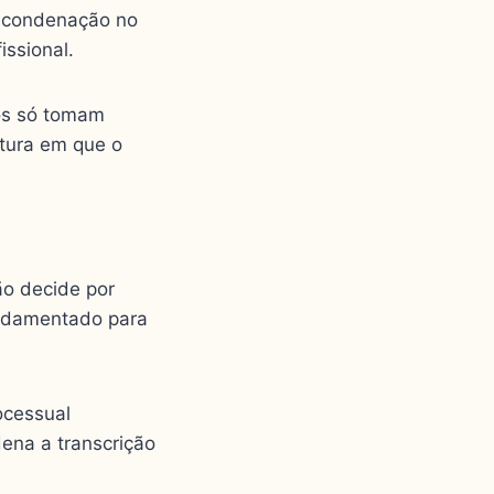
a condenação no
issional.
dos só tomam
ltura em que o
ão decide por
undamentado para
ocessual
ena a transcrição