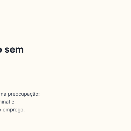
o sem
sma preocupação:
minal e
o emprego,