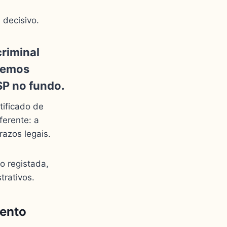
 decisivo.
riminal
tificado de
ferente: a
azos legais.
o registada,
rativos.
mento