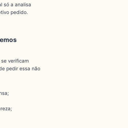
l só a analisa
tivo pedido.
 se verificam
de pedir essa não
nsa;
reza;