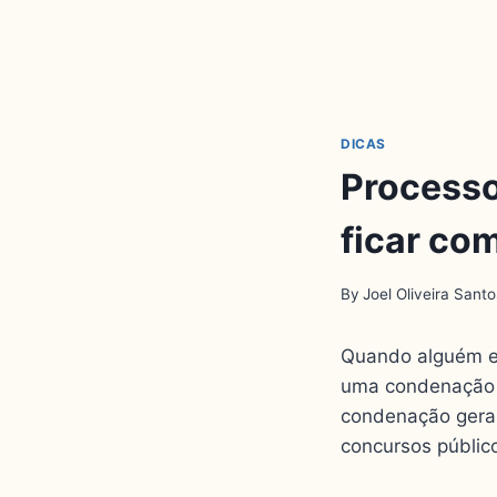
DICAS
Processo
ficar com
By
Joel Oliveira Santo
Quando alguém e
uma condenação va
condenação gera 
concursos público