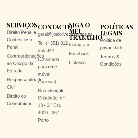
SERVIÇOS
SIGA O
CONTACTO
POLÍTICAS
MEU
LEGAIS
Direito Penal e
geral@joeloliveirasantos.pt
TRABALHO
Contencioso
Política de
Tel: (+351) 912
Instagram
Penal
privacidade
369 044
Facebook
Contraordenações
Termos &
(Chamada
Linkedin
ao Código da
Condições
para rede
Estrada
móvel
Responsabilidade
nacional)
Civil
Rua Gonçalo
Direito do
Cristóvão, n.º
Consumidor
13 - 3.º Esq
4000 - 267
Porto