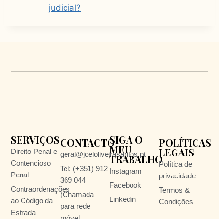
judicial?
SERVIÇOS
SIGA O
CONTACTO
POLÍTICAS
MEU
LEGAIS
Direito Penal e
geral@joeloliveirasantos.pt
TRABALHO
Contencioso
Política de
Tel: (+351) 912
Instagram
Penal
privacidade
369 044
Facebook
Contraordenações
Termos &
(Chamada
Linkedin
ao Código da
Condições
para rede
Estrada
móvel